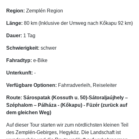
Region:
Zemplén Region
Länge:
80 km (Inklusive der Umweg nach Kőkapu 92 km)
Dauer:
1 Tag
Schwierigkeit:
schwer
Fahradtyp:
e-Bike
Unterkunft:
-
Verfügbare Optionen:
Fahrradverleih, Reiseleiter
Route: Sárospatak (Kossuth u. 50)-Sátoraljaújhely –
Széphalom – Pálháza - (Kőkapu) - Füzér (zurück auf
dem gleichen Weg)
Auf dieser Tour starten wir zum nördlichsten kleinen Teil
des Zemplén-Gebirges, Hegyköz. Die Landschaft ist