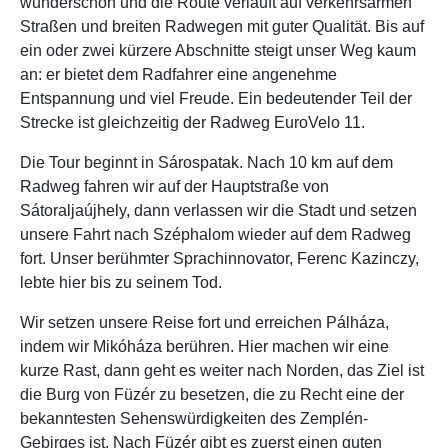
wunderschön und die Route verläuft auf verkehrsarmen
Straßen und breiten Radwegen mit guter Qualität. Bis auf
ein oder zwei kürzere Abschnitte steigt unser Weg kaum
an: er bietet dem Radfahrer eine angenehme
Entspannung und viel Freude. Ein bedeutender Teil der
Strecke ist gleichzeitig der Radweg EuroVelo 11.
Die Tour beginnt in Sárospatak. Nach 10 km auf dem
Radweg fahren wir auf der Hauptstraße von
Sátoraljaújhely, dann verlassen wir die Stadt und setzen
unsere Fahrt nach Széphalom wieder auf dem Radweg
fort. Unser berühmter Sprachinnovator, Ferenc Kazinczy,
lebte hier bis zu seinem Tod.
Wir setzen unsere Reise fort und erreichen Pálháza,
indem wir Mikóháza berühren. Hier machen wir eine
kurze Rast, dann geht es weiter nach Norden, das Ziel ist
die Burg von Füzér zu besetzen, die zu Recht eine der
bekanntesten Sehenswürdigkeiten des Zemplén-
Gebirges ist. Nach Füzér gibt es zuerst einen guten