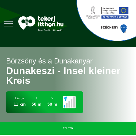
Börzsöny és a Dunakanyar
Dunakeszi - Insel kleiner
Kreis
Länge
↗
↘
11 km
50 m
50 m
ROUTEN