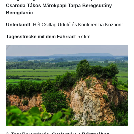
Csaroda-Tákos-Márokpapi-Tarpa-Beregsurány-
Beregdaróc
Unterkunft:
Hét Csillag Üdülő és Konferencia Központ
Tagesstrecke mit dem Fahrrad:
57 km