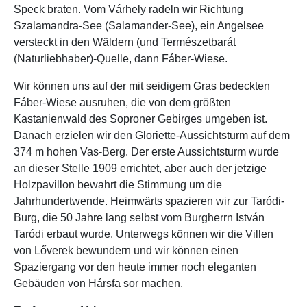
Speck braten. Vom Várhely radeln wir Richtung
Szalamandra-See (Salamander-See), ein Angelsee
versteckt in den Wäldern (und Természetbarát
(Naturliebhaber)-Quelle, dann Fáber-Wiese.
Wir können uns auf der mit seidigem Gras bedeckten
Fáber-Wiese ausruhen, die von dem größten
Kastanienwald des Soproner Gebirges umgeben ist.
Danach erzielen wir den Gloriette-Aussichtsturm auf dem
374 m hohen Vas-Berg. Der erste Aussichtsturm wurde
an dieser Stelle 1909 errichtet, aber auch der jetzige
Holzpavillon bewahrt die Stimmung um die
Jahrhundertwende. Heimwärts spazieren wir zur Taródi-
Burg, die 50 Jahre lang selbst vom Burgherrn István
Taródi erbaut wurde. Unterwegs können wir die Villen
von Lőverek bewundern und wir können einen
Spaziergang vor den heute immer noch eleganten
Gebäuden von Hársfa sor machen.