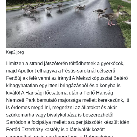
Kep2.jpeg
Illmitzen a strand játszóterén töltődhetnek a gyerkőcök,
majd Apetlont elhagyva a Fésüs-saroknál célszerű
Fertőújlak felé venni az irányt! A Mekszikópusztai Betérő
kihagyhatatlan egy itteni bringázásból és a konyha is
kiváló! A Hansági főcsatorna után a Fertő Hanság
Nemzeti Park bemutató majorsága mellett kerekezünk, itt
is érdemes megállni, megnézni az állatokat és akár
szürkemarha vagy bivalykolbász is beszerezhető!
Sarródon a focipálya mellett szuper játszótér készült idén,
Fertőd Esterházy kastély is a látnivalók között
szerepelhet, majd egy finom fagyi a Rabensteiner