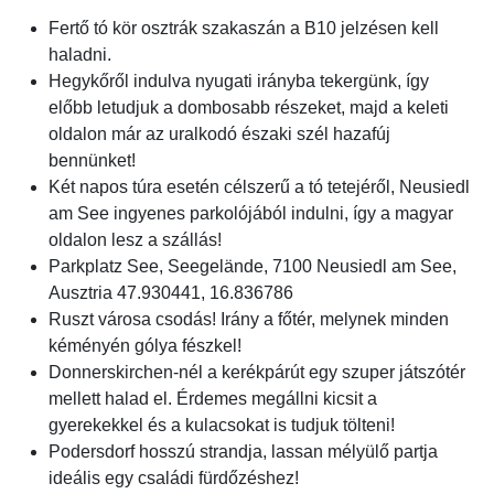
Fertő tó kör osztrák szakaszán a B10 jelzésen kell
haladni.
Hegykőről indulva nyugati irányba tekergünk, így
előbb letudjuk a dombosabb részeket, majd a keleti
oldalon már az uralkodó északi szél hazafúj
bennünket!
Két napos túra esetén célszerű a tó tetejéről, Neusiedl
am See ingyenes parkolójából indulni, így a magyar
oldalon lesz a szállás!
Parkplatz See, Seegelände, 7100 Neusiedl am See,
Ausztria 47.930441, 16.836786
Ruszt városa csodás! Irány a főtér, melynek minden
kéményén gólya fészkel!
Donnerskirchen-nél a kerékpárút egy szuper játszótér
mellett halad el. Érdemes megállni kicsit a
gyerekekkel és a kulacsokat is tudjuk tölteni!
Podersdorf hosszú strandja, lassan mélyülő partja
ideális egy családi fürdőzéshez!