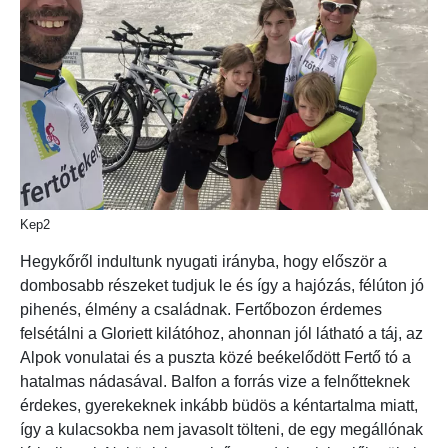
Kep2
Hegykőről indultunk nyugati irányba, hogy először a
dombosabb részeket tudjuk le és így a hajózás, félúton jó
pihenés, élmény a családnak. Fertőbozon érdemes
felsétálni a Gloriett kilátóhoz, ahonnan jól látható a táj, az
Alpok vonulatai és a puszta közé beékelődött Fertő tó a
hatalmas nádasával. Balfon a forrás vize a felnőtteknek
érdekes, gyerekeknek inkább büdös a kéntartalma miatt,
így a kulacsokba nem javasolt tölteni, de egy megállónak