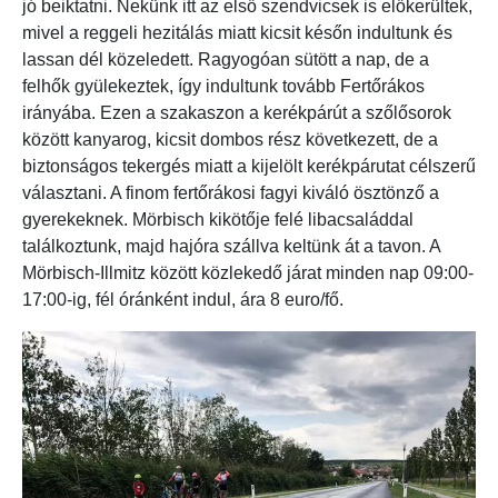
jó beiktatni. Nekünk itt az első szendvicsek is előkerültek,
mivel a reggeli hezitálás miatt kicsit későn indultunk és
lassan dél közeledett. Ragyogóan sütött a nap, de a
felhők gyülekeztek, így indultunk tovább Fertőrákos
irányába. Ezen a szakaszon a kerékpárút a szőlősorok
között kanyarog, kicsit dombos rész következett, de a
biztonságos tekergés miatt a kijelölt kerékpárutat célszerű
választani. A finom fertőrákosi fagyi kiváló ösztönző a
gyerekeknek. Mörbisch kikötője felé libacsaláddal
találkoztunk, majd hajóra szállva keltünk át a tavon. A
Mörbisch-Illmitz között közlekedő járat minden nap 09:00-
17:00-ig, fél óránként indul, ára 8 euro/fő.