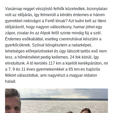
Vasárnap reggel vészjósló felhők közeledtek, bizonytalan
volt az időjárás, így felmerült a kérdés érdemes-e három
gyerekkel nekivágni a Fertő tónak? Azt tudni kell az itteni
időjárásról, hogy nagyon változékony, hamar jöhet egy
zápor, zivatar és az Alpok felől szinte mindig fúj a szél.
Érdemes esőkabáttal, esetleg csereruhával készülni a
gyerkőcöknek. Szóval böngésztem a radarképet,
lehetséges előrejelzéseket és úgy látszott tartós eső nem
lesz, a hőmérséklet pedig kellemes, 24 fok körüli, így
elindultunk. A tó kerülés 117 km a kijelölt kerékpárúton, mi
a 7, 9 és 11 éves gyermekeinkkel a 65 km-es hajózós
félkört választottuk, ami nagyrészt a magyar oldalon
halad.