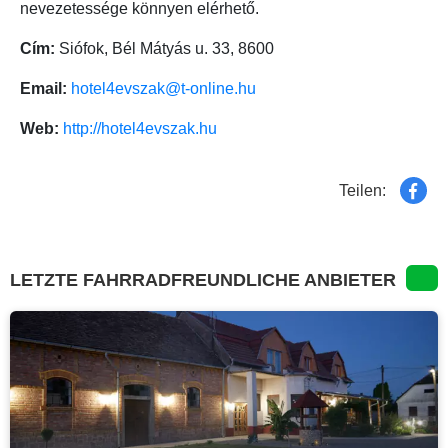
nevezetessége könnyen elérhető.
Cím:
Siófok, Bél Mátyás u. 33, 8600
Email:
hotel4evszak@t-online.hu
Web:
http://hotel4evszak.hu
Teilen:
LETZTE FAHRRADFREUNDLICHE ANBIETER