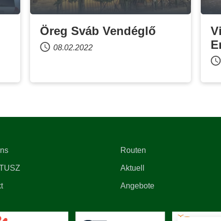
Öreg Sváb Vendéglő
V
E
08.02.2022
uns
Routen
TUSZ
Aktuell
t
Angebote