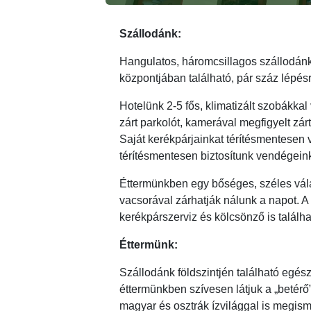
Szállodánk:
Hangulatos, háromcsillagos szállodánk
központjában található, pár száz lépésre
Hotelünk 2-5 fős, klimatizált szobákkal
zárt parkolót, kamerával megfigyelt zár
Saját kerékpárjainkat térítésmentesen v
térítésmentesen biztosítunk vendégein
Éttermünkben egy bőséges, széles válas
vacsorával zárhatják nálunk a napot. A 
kerékpárszerviz és kölcsönző is találha
Éttermünk:
Szállodánk földszintjén található egész
éttermünkben szívesen látjuk a „betér
magyar és osztrák ízvilággal is megism