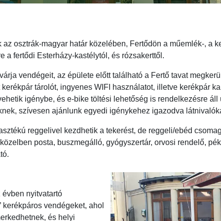
 az osztrák-magyar határ közelében, Fertődön a műemlék-, a k
 a fertődi Esterházy-kastélytól, és rózsakerttől.
 várja vendégeit, az épülete előtt található a Fertő tavat megke
t kerékpár tárolót, ingyenes WIFI használatot, illetve kerékpár k
ehetik igénybe, és e-bike töltési lehetőség is rendelkezésre áll
knek, szívesen ajánlunk egyedi igénykehez igazodva látnivalóka
ztékú reggelivel kezdhetik a tekerést, de reggeli/ebéd csomag
közelben posta, buszmegálló, gyógyszertár, orvosi rendelő, péksé
tó.
 évben nyitvatartó
ő” kerékpáros vendégeket, ahol
erkedhetnek, és helyi