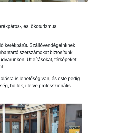
erékpáros-, és ökoturizmus
rülő kerékpárút. Szállóvendégeinknek
arbantartó szerszámokat biztosítunk.
 udvarunkon. Útleírásokat, térképeket
t.
olásra is lehetőség van, és este pedig
g, boltok, illetve professzionális