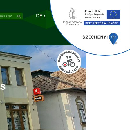
DE
és