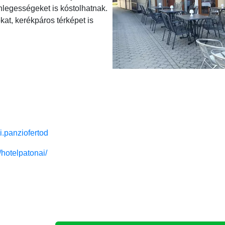
nlegességeket is kóstolhatnak.
kat, kerékpáros térképet is
.panziofertod
hotelpatonai/