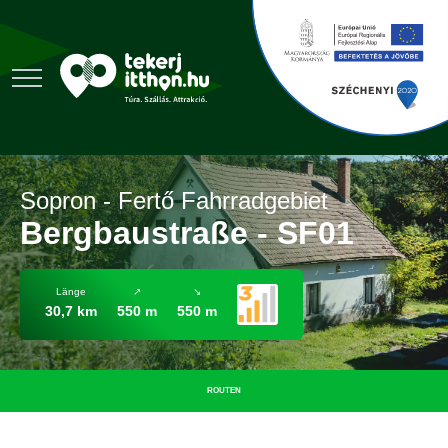
Sopron - Fertő Fahrradgebiet
Bergbaustraße - SF01
Länge
↗
↘
30,7 km
550 m
550 m
ROUTEN